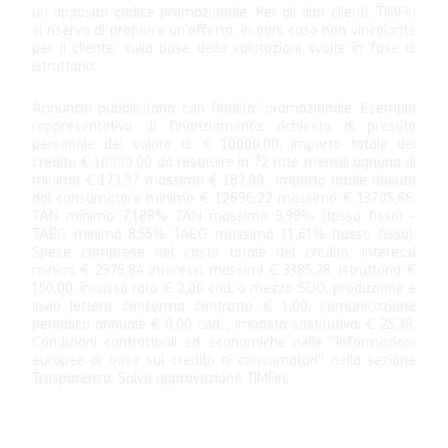
un apposito codice promozionale. Per gli altri clienti, TIMFin
si riserva di proporre un’offerta, in ogni caso non vincolante
per il cliente, sulla base delle valutazioni svolte in fase di
istruttoria.
Annuncio pubblicitario con finalita' promozionale. Esempio
rappresentativo di finanziamento: richiesta di prestito
personale del valore di € 10000,00, importo totale del
credito € 10000,00 da restituire in 72 rate mensili ognuna di
minimo € 173,97 massimo € 187,99 , importo totale dovuto
dal consumatore minimo € 12696,22 massimo € 13705,66.
TAN minimo 7,188% TAN massimo 9,99% (tasso fisso) -
TAEG minimo 8,55% TAEG massimo 11,61% (tasso fisso).
Spese comprese nel costo totale del credito: interessi
minimi € 2375,84 interessi massimi € 3385,28, istruttoria €
150,00, incasso rata € 2,00 cad. a mezzo SDD, produzione e
invio lettera conferma contratto € 1,00; comunicazione
periodica annuale € 0,00 cad. ; imposta sostitutiva: € 25,38.
Condizioni contrattuali ed economiche nelle "Informazioni
europee di base sul credito ai consumatori" nella sezione
Trasparenza. Salvo approvazione TIMFin.