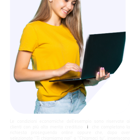
Le condizioni economiche dell’esempio sono riservate ai
clienti con più alto merito creditizio
i
che completano la
richiesta proseguendo online oppure che, dopo aver
selezionato “Ti chiamiamo noi” o “Chiamaci tu”, inseriscono