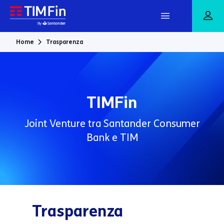
Vai al contenuto principale
Home
Trasparenza
TIMFin
Joint Venture tra Santander Consumer
Bank e TIM
Trasparenza