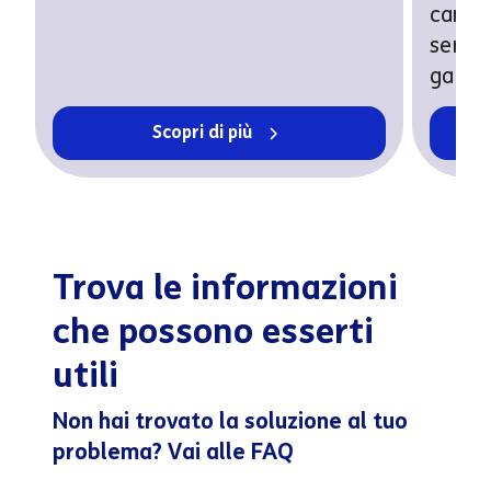
cambi
sereni
garant
Scopri di più
Trova le informazioni
che possono esserti
utili
Non hai trovato la soluzione al tuo
problema? Vai alle FAQ