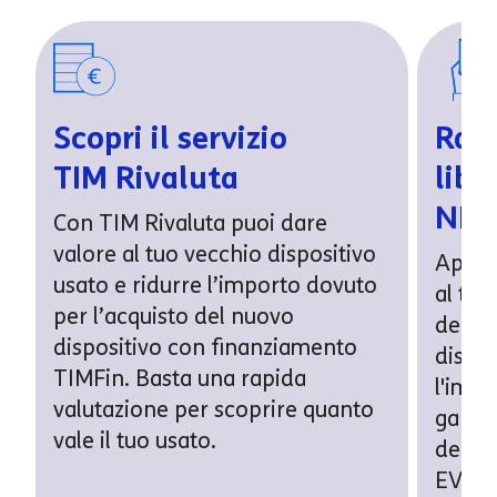
Scopri il servizio
Rate
TIM Rivaluta
libe
NEX
Con TIM Rivaluta puoi dare
valore al tuo vecchio dispositivo
Approf
usato e ridurre l’importo dovuto
al ter
per l’acquisto del nuovo
decidi 
dispositivo con finanziamento
dispos
TIMFin. Basta una rapida
l'impo
valutazione per scoprire quanto
garan
vale il tuo usato.
dell’
EVOlut