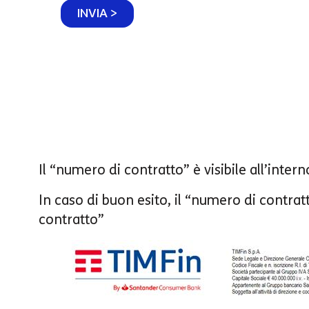
k
INVIA >
b
o
x
e
s
*
Il “numero di contratto” è visibile all’inte
In caso di buon esito, il “numero di contrat
contratto”