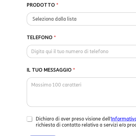
PRODOTTO
*
TELEFONO
*
IL TUO MESSAGGIO
*
C
Dichiaro di aver preso visione dell’
Informativ
h
richiesta di contatto relativa a servizi e/o p
e
c