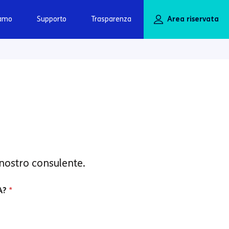
iamo
Supporto
Trasparenza
Area riservata
 nostro consulente.
A?
*