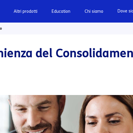
Dove s
Altri prodotti
Education
Chi siamo
to
enienza del Consolidame