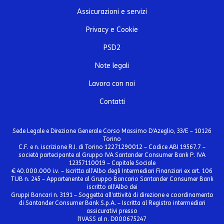
Assicurazioni e servizi
Privacy e Cookie
PSD2
Note legali
Lavora con noi
Contatti
Sede Legale e Direzione Generale Corso Massimo D’Azeglio, 33/E – 10126
Torino
C.F. e n. iscrizione R.I. di Torino 12271290012 – Codice ABI 19567.7 –
società partecipante al Gruppo IVA Santander Consumer Bank P. IVA
12357110019 – Capitale Sociale
€ 40.000.000 i.v. – Iscritta all’Albo degli Intermediari Finanziari ex art. 106
TUB n. 245 – Appartenente al Gruppo Bancario Santander Consumer Bank
iscritto all’Albo dei
Gruppi Bancari n. 3191 – Soggetta all’attività di direzione e coordinamento
di Santander Consumer Bank S.p.A. – Iscritta al Registro intermediari
assicurativi presso
l’IVASS al n. D000675247