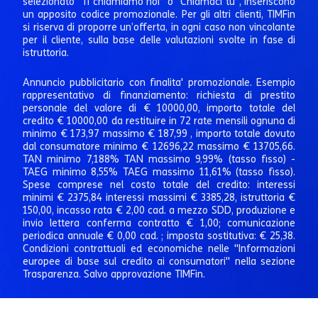
selezionato “Ti chiamiamo noi” o “Chiamaci tu”, inseriscono
un apposito codice promozionale. Per gli altri clienti, TIMFin
si riserva di proporre un’offerta, in ogni caso non vincolante
per il cliente, sulla base delle valutazioni svolte in fase di
istruttoria.
Annuncio pubblicitario con finalita' promozionale. Esempio
rappresentativo di finanziamento: richiesta di prestito
personale del valore di € 10000,00, importo totale del
credito € 10000,00 da restituire in 72 rate mensili ognuna di
minimo € 173,97 massimo € 187,99 , importo totale dovuto
dal consumatore minimo € 12696,22 massimo € 13705,66.
TAN minimo 7,188% TAN massimo 9,99% (tasso fisso) -
TAEG minimo 8,55% TAEG massimo 11,61% (tasso fisso).
Spese comprese nel costo totale del credito: interessi
minimi € 2375,84 interessi massimi € 3385,28, istruttoria €
150,00, incasso rata € 2,00 cad. a mezzo SDD, produzione e
invio lettera conferma contratto € 1,00; comunicazione
periodica annuale € 0,00 cad. ; imposta sostitutiva: € 25,38.
Condizioni contrattuali ed economiche nelle "Informazioni
europee di base sul credito ai consumatori" nella sezione
Trasparenza. Salvo approvazione TIMFin.